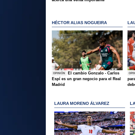
HÉCTOR ALIAS NOGUEIRA
LA
El cambio Gonzalo - Carlos
OPINIÓN
OPI
Espí es un gran negocio para el Real
para
Madrid
deb
LAURA MORENO ÁLVAREZ
L