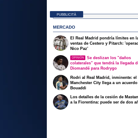
PUBBLICITÀ
MERCADO
El Real Madrid pondría límites en l
ventas de Cestero y Pitarch: 'opera
Nico Paz'
Se deslizan los "daños
OPINIÓN
colaterales" que tendrá la llegada 
Diomandé para Rodrygo
Rodri al Real Madrid, inminente: el
Manchester City llega a un acuerdo
Bouaddi
Los detalles de la cesión de Masta
a la Fiorentina: puede ser de dos a