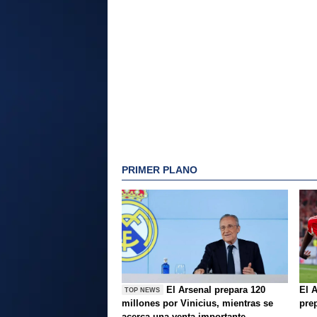
PRIMER PLANO
El Arsenal prepara 120
El A
TOP NEWS
millones por Vinicius, mientras se
pre
acerca una venta importante