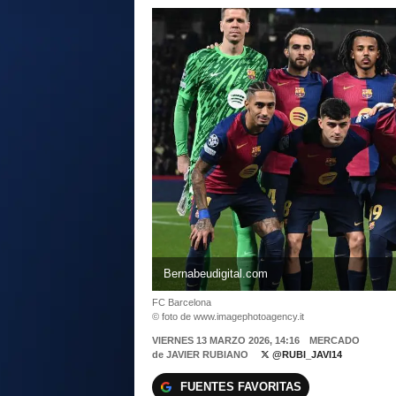
Bernabeudigital.com
FC Barcelona
© foto de www.imagephotoagency.it
VIERNES 13 MARZO 2026, 14:16
MERCADO
de
JAVIER RUBIANO
@RUBI_JAVI14
FUENTES FAVORITAS