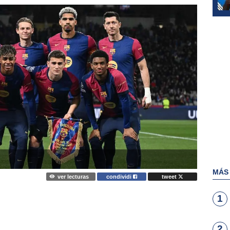
MÁS
ver lecturas
condividi
tweet
1
2