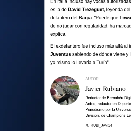
En Italia incluso hay voces autorizada
es la de
David Trezeguet
, leyenda del
delantero del
Barça
. “Puede que
Lew
de no jugar con regularidad, ha marca
explica.
El exdelantero fue incluso más allá al 
Juventus
sabiendo de dónde viene y lo
yo mismo lo llevaría a Turín”.
AUTOR
Javier Rubiano
Redactor de Bernabéu Digi
Antes, redactor en Deporte
Periodismo por la Univers
División, de Champions L
RUBI_JAVI14